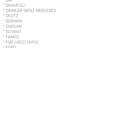
* DAF
* DAIHATSU
* DAIMLER-BENZ MERCEDES
* DEUTZ
* DORMAN
* DOOSAN
* DUVANT
* FAMOS
* FIAT-IVECO (AIFO)
* FORD
* FRICHS
* GENERAL MOTORS CORPORATION
* GRANDI MOTORI TRIESTE S.P.A
* GUASCOR
* GUANZHOU DIESEL
* GUANXI YUCHAI
* HATZ
* HYUNDAI
* IFA
* INDENOR
* INTERNACIONAL HARVESTER
* IRANIAN HI
* ISOTTA FRASCHINI
* ISUZU
* IVECO